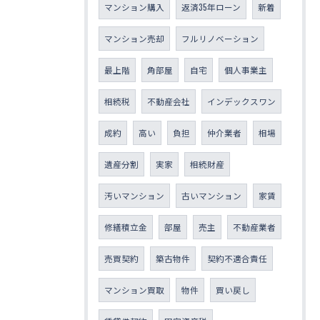
マンション購入
返済35年ローン
新着
マンション売却
フルリノベーション
最上階
角部屋
自宅
個人事業主
相続税
不動産会社
インデックスワン
成約
高い
負担
仲介業者
相場
遺産分割
実家
相続財産
汚いマンション
古いマンション
家賃
修繕積立金
部屋
売主
不動産業者
売買契約
築古物件
契約不適合責任
マンション買取
物件
買い戻し